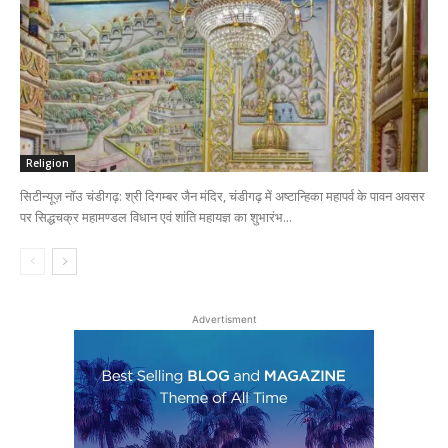
Religion
सिटीन्यूज़ नॉउ चंडीगढ़: श्री दिगम्बर जैन मंदिर, चंडीगढ़ में अष्टान्हिका महापर्व के पावन अवसर
पर सिद्धचक्र महामण्डल विधान एवं शांति महायज्ञ का शुभारंभ...
Advertisment