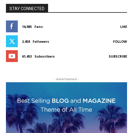
STAY CONNECTED
16,985
Fans
LIKE
2,458
Followers
FOLLOW
61,453
Subscribers
SUBSCRIBE
- Advertisement -