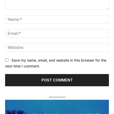
Comment:
Na
Ema
Web
Save my name, email, and website in this browser for the
next time I comment.
- Advertisment -