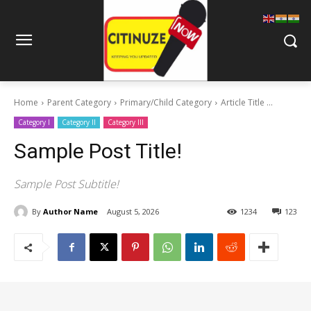
Home
Parent Category
Primary/Child Category
Article Title ...
Category I
Category II
Category III
Sample Post Title!
Sample Post Subtitle!
By
Author Name
August 5, 2026
1234
123