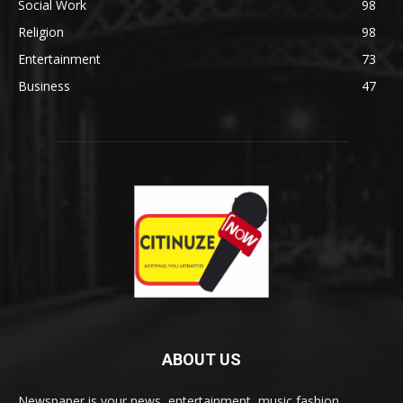
Social Work
98
Religion
98
Entertainment
73
Business
47
ABOUT US
Newspaper is your news, entertainment, music fashion