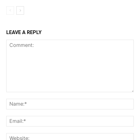
LEAVE A REPLY
Comment:
Na
Ema
Web