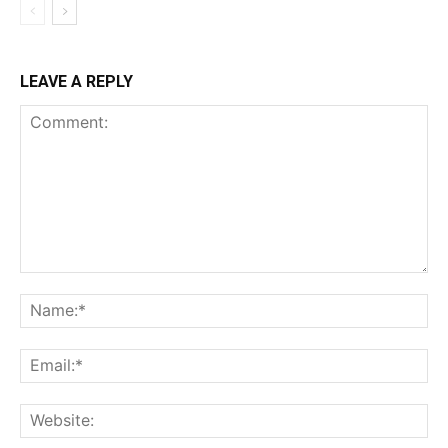
LEAVE A REPLY
Comment:
Na
Ema
Web