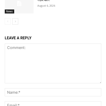
August 6, 2026
News
LEAVE A REPLY
Comment:
Na
Ema