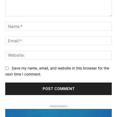
Comment:
Na
Ema
Web
Save my name, email, and website in this browser for the
next time I comment.
- Advertisment -