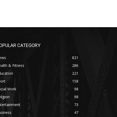
OPULAR CATEGORY
ews
821
alth & Fitness
286
ducation
221
ort
158
cial Work
98
ligion
98
ntertainment
73
usiness
47