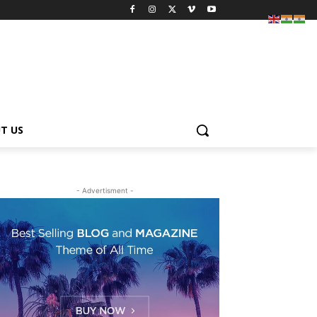
T US
- Advertisment -