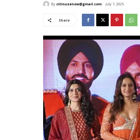
By
citinuzenow@gmail.com
July 7, 2025
Share