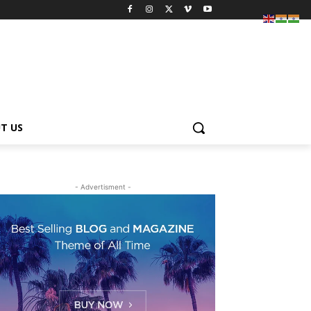
T US
- Advertisment -