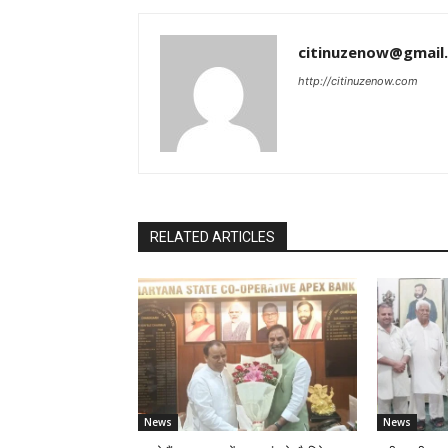
citinuzenow@gmail
http://citinuzenow.com
RELATED ARTICLES
News
News