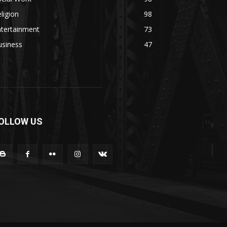
ligion
98
ntertainment
73
usiness
47
OLLOW US