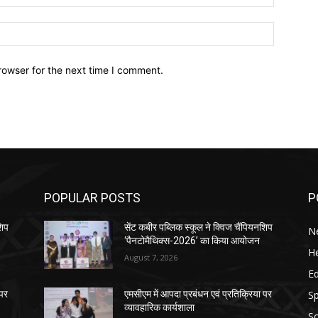
Website:
rowser for the next time I comment.
POPULAR POSTS
P
शिप
सेंट कबीर पब्लिक स्कूल ने क्विज चैंपियनशिप
N
‘पैनटोमैथिक्स-2026’ का किया आयोजन
He
August 7, 2026
E
Sp
 पर
एमसीएम में आपदा प्रबंधन एवं प्रतिक्रिया पर
व्यावहारिक कार्यशाला
So