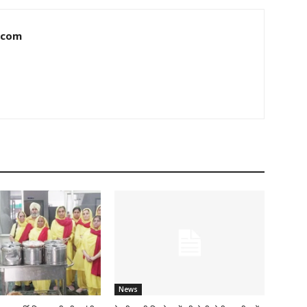
.com
News