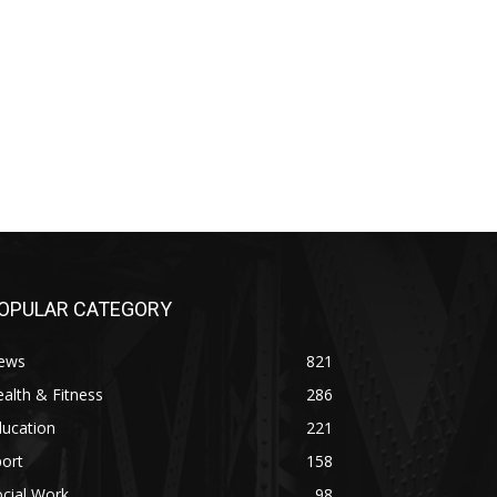
OPULAR CATEGORY
ews
821
alth & Fitness
286
ducation
221
ort
158
cial Work
98