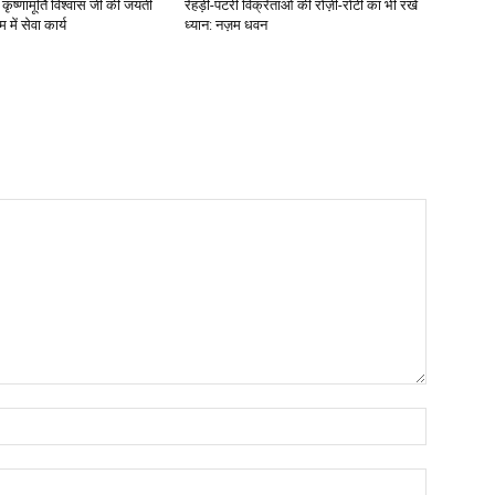
ृष्णामूर्ति विश्वास जी की जयंती
रेहड़ी-पटरी विक्रेताओं की रोज़ी-रोटी का भी रखें
में सेवा कार्य
ध्यान: नज़म धवन
Name:*
Email:*