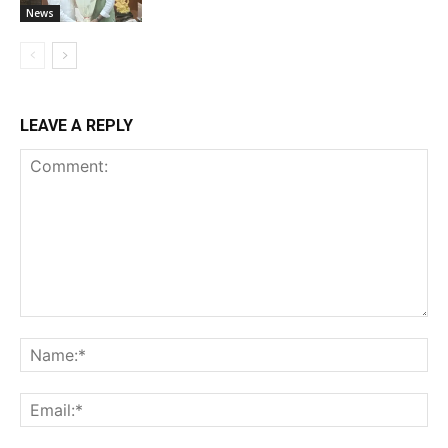
News
LEAVE A REPLY
Comment:
Na
Ema