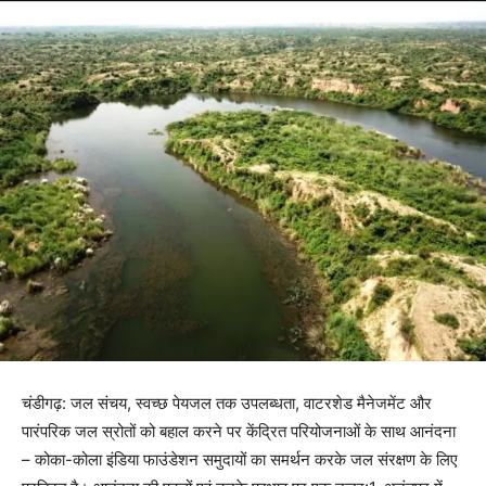
चंडीगढ़: जल संचय, स्वच्छ पेयजल तक उपलब्धता, वाटरशेड मैनेजमेंट और
पारंपरिक जल स्रोतों को बहाल करने पर केंद्रित परियोजनाओं के साथ आनंदना
– कोका-कोला इंडिया फाउंडेशन समुदायों का समर्थन करके जल संरक्षण के लिए