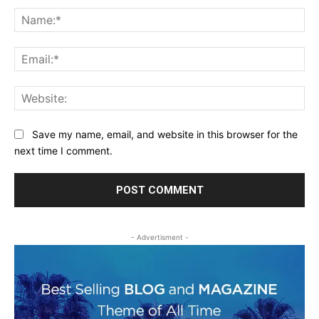
Na
Ema
Web
Save my name, email, and website in this browser for the
next time I comment.
- Advertisment -