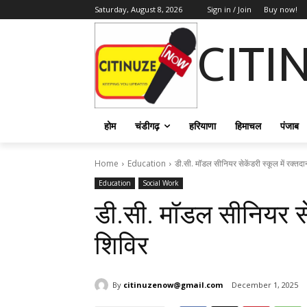
Saturday, August 8, 2026
Sign in / Join
Buy now!
CITI
होम
चंडीगढ़
हरियाणा
हिमाचल
पंजाब
Home
Education
डी.सी. मॉडल सीनियर सेकेंडरी स्कूल में रक्तद
Education
Social Work
डी.सी. मॉडल सीनियर सेक
शिविर
By
citinuzenow@gmail.com
December 1, 2025