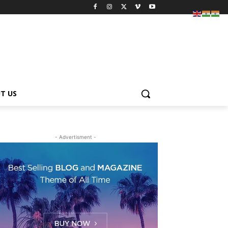
T US
- Advertisment -