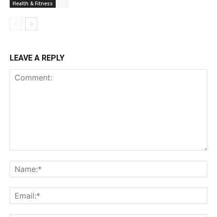
Health & Fitness
LEAVE A REPLY
Comment:
Na
Ema