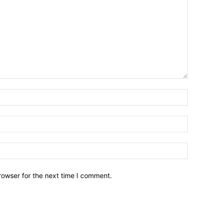
Name:*
Email:*
Website:
rowser for the next time I comment.