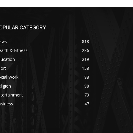
OPULAR CATEGORY
ews
818
alth & Fitness
286
ducation
219
ort
158
cial Work
98
ligion
98
ntertainment
73
usiness
47