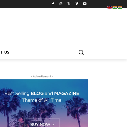
T US
- Advertisment -