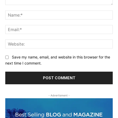
Comment:
Na
Ema
Web
Save my name, email, and website in this browser for the
next time I comment.
- Advertisment -