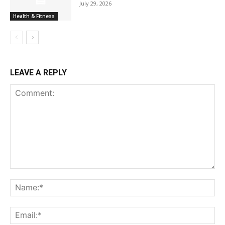
July 29, 2026
Health & Fitness
LEAVE A REPLY
Comment:
Na
Ema