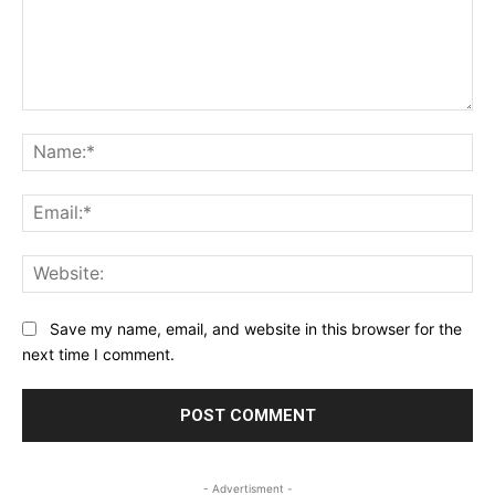
Comment:
Na
Ema
Web
Save my name, email, and website in this browser for the
next time I comment.
- Advertisment -