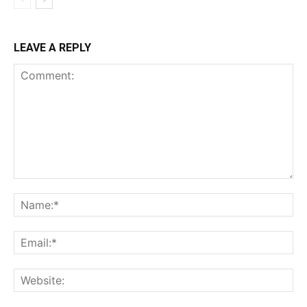
LEAVE A REPLY
Comment:
Na
Ema
Web