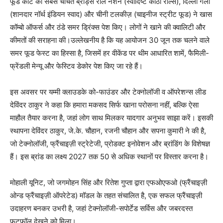
फूड कोर्ट की सबसे चर्चित ब्रांड्स रोल नेशन (स्वादिष्ट काठी रोल्स), दिल्ली गली
(शानदार नॉर्थ इंडियन स्वाद) और चीनी टलकीज़ (चाइनीज स्ट्रीट फूड) ने खास
कॉम्बो ऑफर्स और ठंडे समर ड्रिंक्स पेश किए। लोगों ने खाने की क्वालिटी और
कीमतों की सराहना की।उल्लेखनीय है कि यह आयोजन 30 जून तक चलने वाले
समर फूड फेस्ट का हिस्सा है, जिसमें हर वीकेंड पर थीम आधारित शामें, फैमिली-
फ्रेंडली मेन्यू और फेस्टिव डेकोर पेश किए जा रहे हैं।
इस अवसर पर यम्मी क्लाउडके को-फाउंडर और टेक्नोलॉजी व ऑपरेशन्स लीड
देविंदर ठाकुर ने कहा कि हमारा मकसद सिर्फ खाना परोसना नहीं, बल्कि ऐसा
माहौल तैयार करना है, जहां लोग साथ मिलकर यादगार अनुभव साझा करें। इसकी
स्थापना देविंदर ठाकुर, जे.के. चौहान, रजनी चौहान और सपना कुमारी ने की है,
जो टेक्नोलॉजी, फ्रैंचाइज़ी स्ट्रेटेजी, प्रोडक्ट इनोवेशन और ब्रांडिंग के विशेषज्ञ
हैं। इस ब्रांड का लक्ष्य 2027 तक 50 से अधिक स्थानों पर विस्तार करना है।
मोहाली यूनिट, जो जगमोहन सिंह और रितेश गुप्ता द्वारा एफओएफओ (फ्रैंचाइज़ी
ओन्ड फ्रैंचाइज़ी ऑपरेटेड) मॉडल के तहत संचालित है, एक सफल फ्रैंचाइज़ी
उदाहरण बनकर उभरी है, जहां टेक्नोलॉजी-सपोर्टेड सर्विस और जबरदस्त
फुटफॉल देखने को मिला।