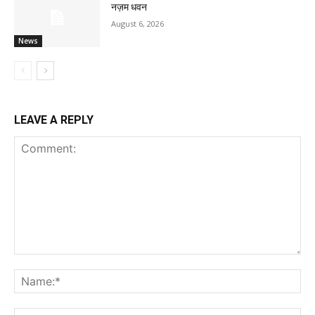
नज़म धवन
August 6, 2026
News
LEAVE A REPLY
Comment:
Na
Ema