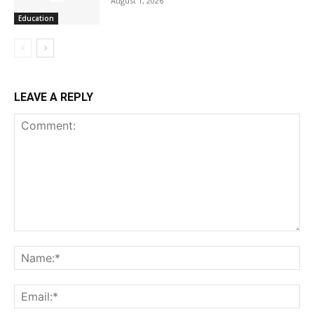
August 1, 2026
Education
LEAVE A REPLY
Comment:
Na
Ema