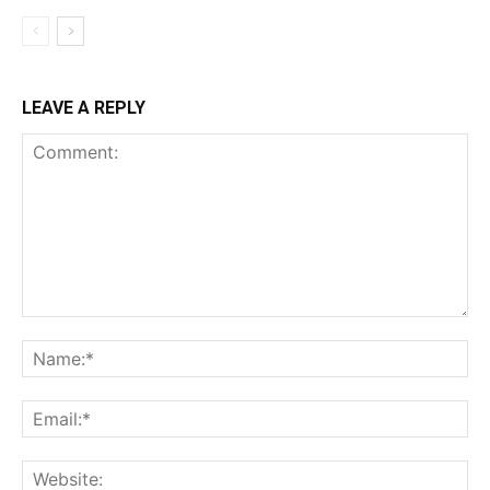
LEAVE A REPLY
Comment:
Na
Ema
Web