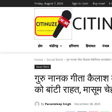
Friday, August 7, 2026
Sign in / Join
Buy now!
E-
CITI
होम
चंडीगढ़
हरियाणा
हिमाचल
पंजाब
Home
Social Work
गुरु नानक गीता कैलाश मेमोरियल फाउंडेशन ने 
Social Work
गुरु नानक गीता कैलाश म
को बांटी राहत, मासूम चे
By
Paramdeep Singh
December 28, 2025