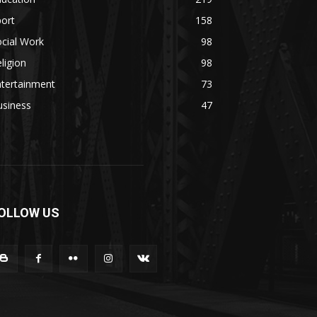
ort
158
cial Work
98
ligion
98
ntertainment
73
usiness
47
OLLOW US