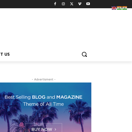
T US
- Advertisment -