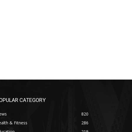
OPULAR CATEGORY
ews
820
alth & Fitness
286
ducation
219