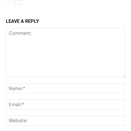
LEAVE A REPLY
Comment:
Na
Ema
Web