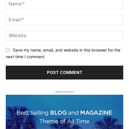
Na
Ema
Web
Save my name, email, and website in this browser for the
next time I comment.
- Advertisment -