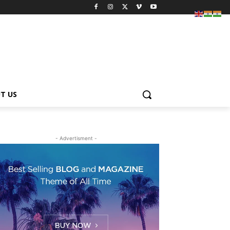
T US
- Advertisment -