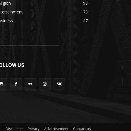
ligion
98
ntertainment
73
usiness
47
OLLOW US
Disclaimer
Privacy
Advertisement
Contact us