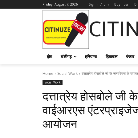
Friday, August 7, 2026
Sign in / Join
Buy now!
E-
CITI
होम
चंडीगढ़
हरियाणा
हिमाचल
पंजाब
Home
Social Work
दत्तात्रेय होसबोले जी के जन्मदिवस के उपलक्
Social Work
दत्तात्रेय होसबोले जी क
वाईआरएस एंटरप्राइजेज 
आयोजन