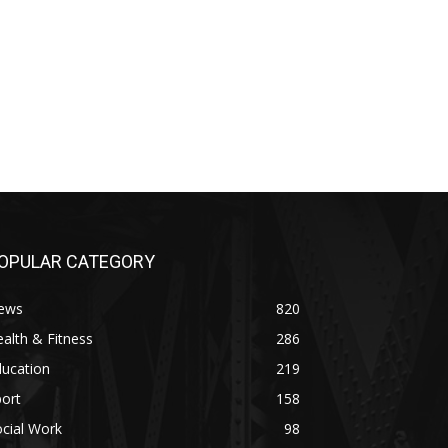
OPULAR CATEGORY
ews
820
alth & Fitness
286
ducation
219
ort
158
cial Work
98