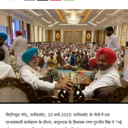
सिटीन्यूज़ नॉउ,, फरीदकोट, 30 मार्च 2025: फरीदकोट के जैतो में एक
प्रभावशाली कार्यक्रम के दौरान, कपूरथला के विधायक राणा गुरजीत सिंह ने “नई