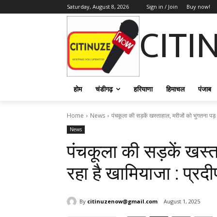
Saturday, August 8, 2026
Sign in / Join
Buy now!
CITI
होम
चंडीगढ़
हरियाणा
हिमाचल
पंजाब
Home
News
पंचकूला की सड़कें खस्ताहाल, मरीजों को भुगतना पड़ 
News
पंचकूला की सड़कें खस्त
रहा है खामियाजा : प्रदीप
By
citinuzenow@gmail.com
August 1, 2025