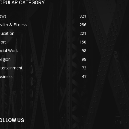
OPULAR CATEGORY
ews
821
alth & Fitness
286
ducation
221
ort
158
cial Work
98
ligion
98
ntertainment
73
usiness
47
OLLOW US