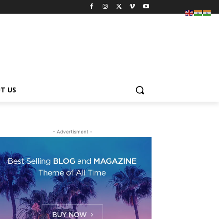
T US
- Advertisment -