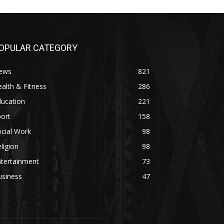
OPULAR CATEGORY
ews
821
alth & Fitness
286
ducation
221
ort
158
cial Work
98
ligion
98
ntertainment
73
usiness
47