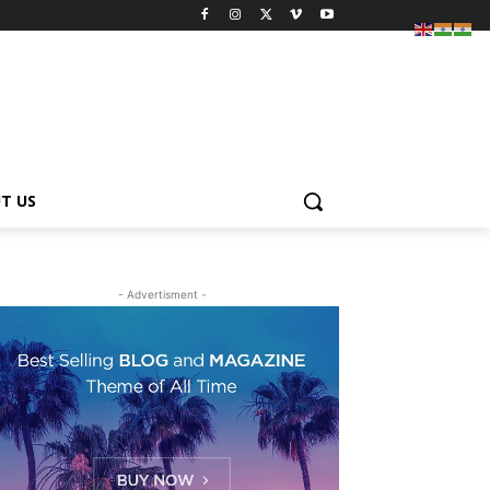
T US
- Advertisment -