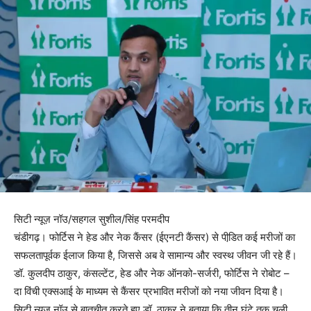
सिटी न्यूज़ नॉउ/सहगल सुशील/सिंह परमदीप
चंडीगढ़। फोर्टिस ने हेड और नेक कैंसर (ईएनटी कैंसर) से पीडि़त कई मरीजों का
सफलतापूर्वक ईलाज किया है, जिससे अब वे सामान्य और स्वस्थ जीवन जी रहे हैं।
डॉ. कुलदीप ठाकुर, कंसल्टेंट, हेड और नेक ऑनको-सर्जरी, फोर्टिस ने रोबोट –
दा विंची एक्सआई के माध्यम से कैंसर प्रभावित मरीजों को नया जीवन दिया है।
सिटी न्यूज़ नॉउ से बातचीत करते हुए डॉ. ठाकुर ने बताया कि तीन घंटे तक चली