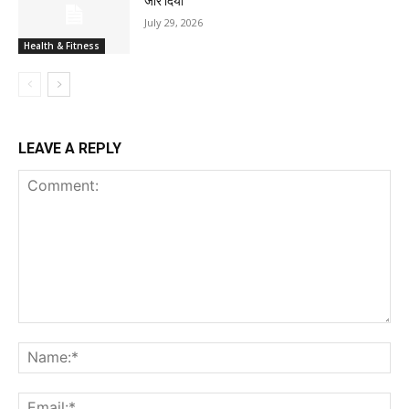
जोर दिया
July 29, 2026
Health & Fitness
LEAVE A REPLY
Comment:
Na
Ema