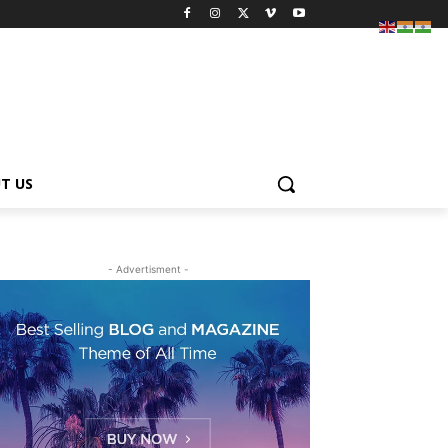
T US
- Advertisment -