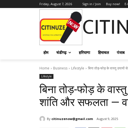
Friday, August 7, 2026
Sign in / Join
Buy now!
E-
CITI
होम
चंडीगढ़
हरियाणा
हिमाचल
पंजाब
Home
Business
Lifestyle
बिना तोड़-फोड़ के वास्तु उपायों
Lifestyle
बिना तोड़-फोड़ के वास्तु
शांति और सफलता — वास्
By
citinuzenow@gmail.com
August 9, 2025