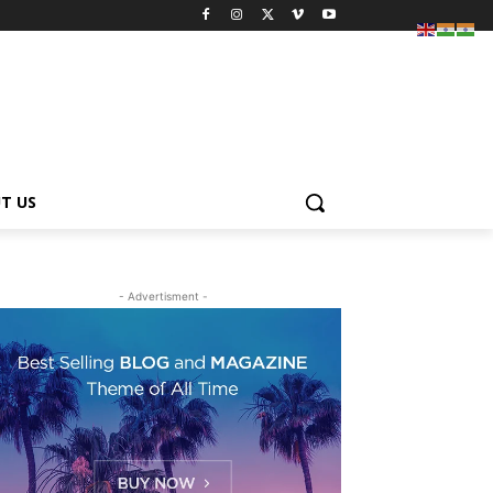
T US
- Advertisment -