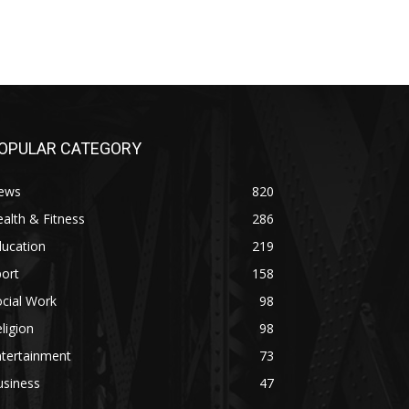
OPULAR CATEGORY
ews
820
alth & Fitness
286
ducation
219
ort
158
cial Work
98
ligion
98
ntertainment
73
usiness
47