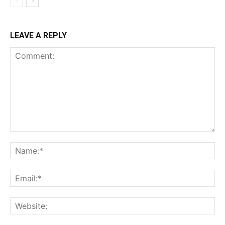
LEAVE A REPLY
Comment:
Na
Ema
Web