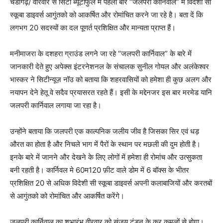
चंडीगढ़/ वीरवार से सिटी ब्यूटीफुल मे पहली बार “जलपरी कार्निवाल” मे विदेशी सी
स्कूबा डाइवर्स आगुंतको को आकर्षित और रोमांचित करने जा रहे है। बता दें कि
लगभग 20 सदस्यों का दल पूणर्त प्रशिक्षित और मान्यता प्राप्त हैं।
मनीमाजरा के दशहरा ग्राउंड लगने जा रहे “जलपरी कार्निवाल” के बारे में
जानकारी देते हुए अपेक्स इंटरनेशनल के संचालक सुनील गोयल और अलंकेश्वर
भास्कर ने सिटीन्यूज़ नॉउ को बताया कि शहरवासियों को हमेशा ही कुछ अलग और
नयापन देने हेतू वे सदैव प्रयासरत रहते हैं। इसी के मद्देनजर इस बार मरमेड यानि
जलपरी कार्निवाल लगाया जा रहा है।
उन्होंने बताया कि जलपरी एक काल्पनिक जलीय जीव है जिसका सिर एवं धड़
औरत का होता है और निचले भाग में पैरों के स्थान पर मछली की दुम होती है।
इनके बारे में जानने और देखने के लिए लोगों में हमेशा ही रोमांच और उत्सुकता
बनी रहती है। कार्निवल मे 60म120 फ़ीट वाले डोम में 6 बॉक्स के भीतर
प्रशिक्षित 20 से अधिक विदेशी सी स्कूबा डाइवर्स अपनी कलाबाजियों और करतबों
से आगुंतको को रोमांचित और आकर्षित करेंगे।
जलपरी कार्निवाल का शुभारंभ वीरवार को संजय टंडन के कर कमलों से होगा।