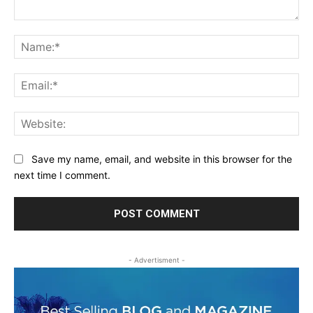
Comment:
Na
Ema
Web
Save my name, email, and website in this browser for the
next time I comment.
- Advertisment -