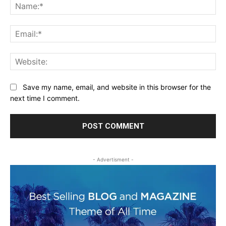
Na
Ema
Web
Save my name, email, and website in this browser for the
next time I comment.
- Advertisment -