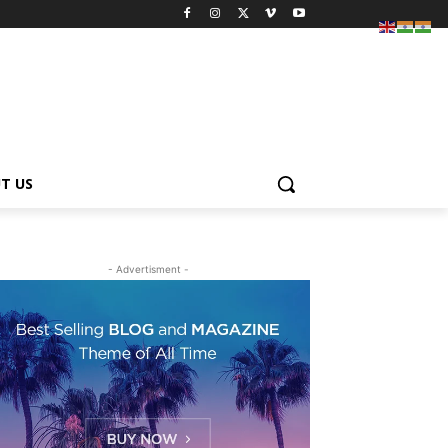
T US
- Advertisment -