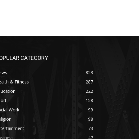
OPULAR CATEGORY
ews
823
alth & Fitness
287
ducation
222
ort
158
cial Work
99
ligion
98
ntertainment
73
usiness
47