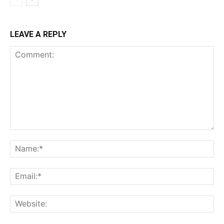
LEAVE A REPLY
Comment:
Na
Ema
Web