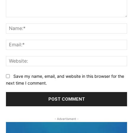
Comment:
Na
Ema
Web
Save my name, email, and website in this browser for the
next time I comment.
- Advertisment -