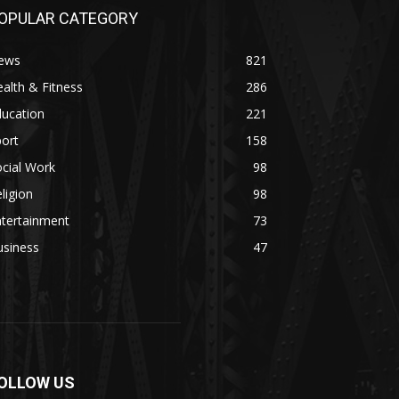
OPULAR CATEGORY
ews
821
alth & Fitness
286
ducation
221
ort
158
cial Work
98
ligion
98
ntertainment
73
usiness
47
OLLOW US