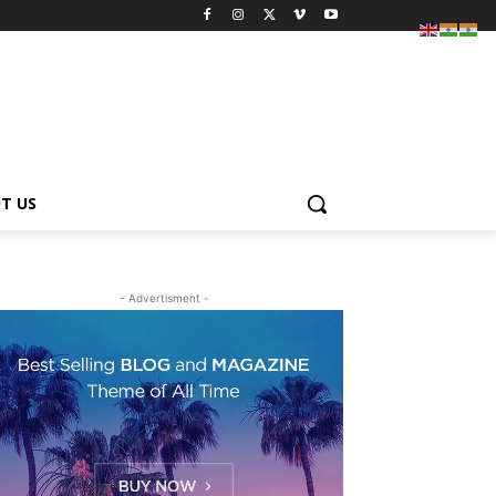
T US
- Advertisment -