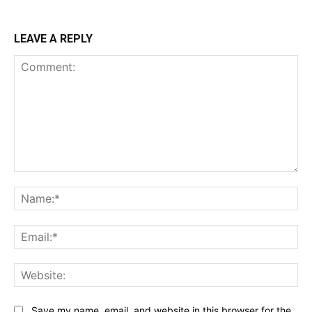
LEAVE A REPLY
Comment:
Na
Ema
Web
Save my name, email, and website in this browser for the