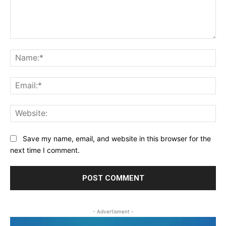
Comment:
Na
Ema
Web
Save my name, email, and website in this browser for the
next time I comment.
- Advertisment -