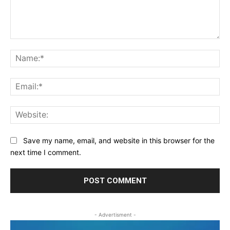
Comment:
Na
Ema
Web
Save my name, email, and website in this browser for the
next time I comment.
- Advertisment -