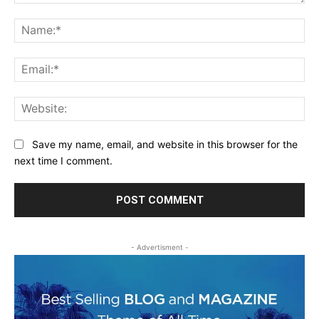
Comment:
Na
Ema
Web
Save my name, email, and website in this browser for the
next time I comment.
- Advertisment -