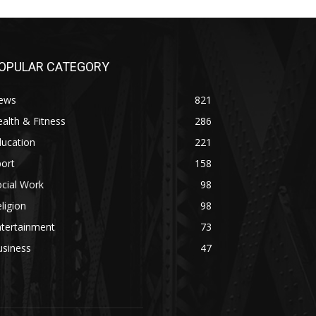
OPULAR CATEGORY
ews
821
alth & Fitness
286
ducation
221
ort
158
cial Work
98
ligion
98
ntertainment
73
usiness
47