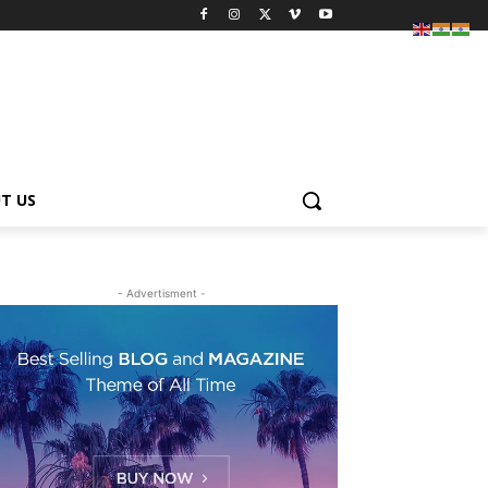
T US
- Advertisment -