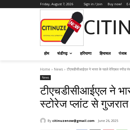
Friday, August 7, 2026
Sign in / Join
Buy now!
E-
CITI
होम
चंडीगढ़
हरियाणा
हिमाचल
पंजाब
Home
News
टीएचडीसीआईएल ने भारत के पहले वेरिएबल स्पीड पंप स्
News
टीएचडीसीआईएल ने भारत
स्टोरेज प्लांट से गुज
By
citinuzenow@gmail.com
June 26, 2025