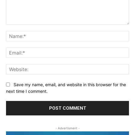
Comment:
Na
Ema
Web
Save my name, email, and website in this browser for the
next time I comment.
- Advertisment -