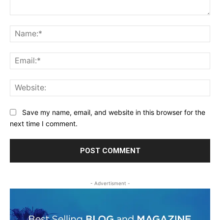
Comment:
Na
Ema
Web
Save my name, email, and website in this browser for the
next time I comment.
- Advertisment -