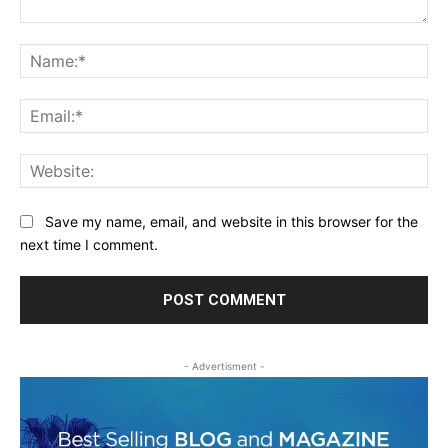
Comment:
Na
Ema
Web
Save my name, email, and website in this browser for the
next time I comment.
- Advertisment -