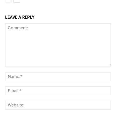
LEAVE A REPLY
Comment:
Na
Ema
Web