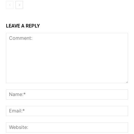
LEAVE A REPLY
Comment:
Na
Ema
Web