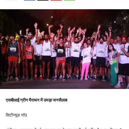
एसबीआई ग्रीन मैराथन में उमड़ा जनसैलाब
सिटीन्यूज़ नॉउ