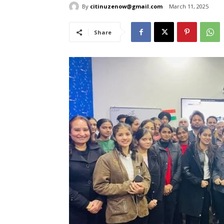
By
citinuzenow@gmail.com
March 11, 2025
Share