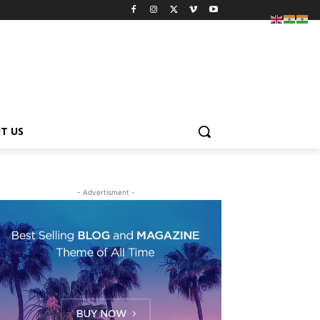
T US
- Advertisment -