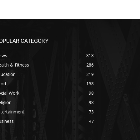
OPULAR CATEGORY
ews
818
alth & Fitness
286
ducation
219
ort
158
cial Work
98
ligion
98
ntertainment
73
usiness
47